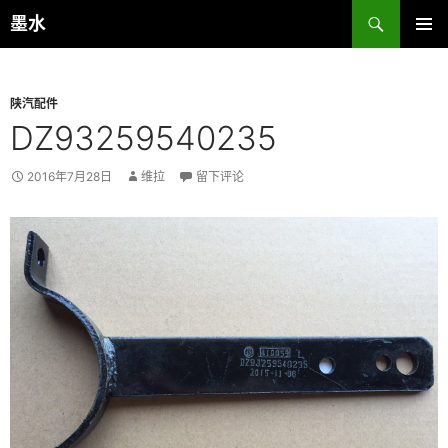
跳
搜
墨水
至
索
主菜单
正
文
陕汽配件
DZ93259540235
2016年7月28日
维拉
留下评论