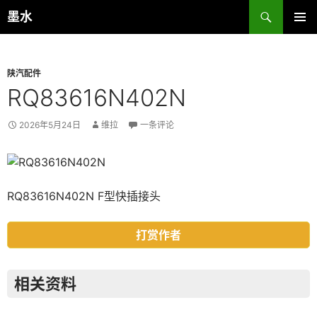
跳
搜
墨水
至
索
主菜单
正
文
陕汽配件
RQ83616N402N
2026年5月24日
维拉
一条评论
RQ83616N402N F型快插接头
打赏作者
相关资料