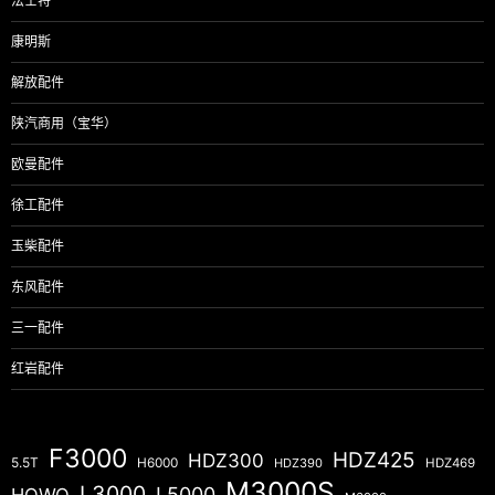
法士特
康明斯
解放配件
陕汽商用（宝华）
欧曼配件
徐工配件
玉柴配件
东风配件
三一配件
红岩配件
F3000
HDZ425
HDZ300
5.5T
H6000
HDZ390
HDZ469
M3000S
L3000
L5000
HOWO