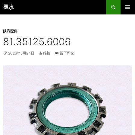
跳
搜
墨水
至
索
主菜单
正
文
陕汽配件
81.35125.6006
2026年5月24日
维拉
留下评论