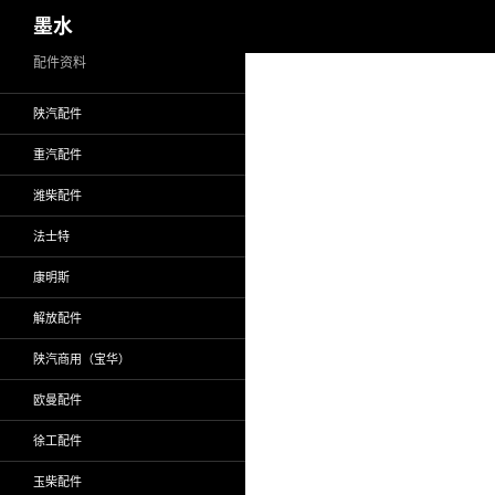
搜
墨水
索
跳
配件资料
至
陕汽配件
正
文
重汽配件
潍柴配件
法士特
康明斯
解放配件
陕汽商用（宝华）
欧曼配件
徐工配件
玉柴配件