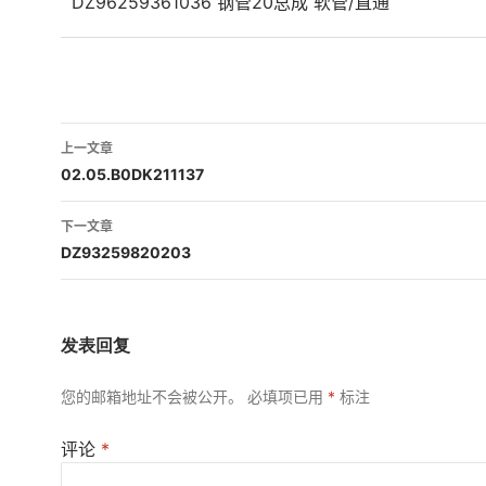
DZ96259361036 钢管20总成 软管/直通
文
上一文章
章
02.05.B0DK211137
导
下一文章
航
DZ93259820203
发表回复
您的邮箱地址不会被公开。
必填项已用
*
标注
评论
*