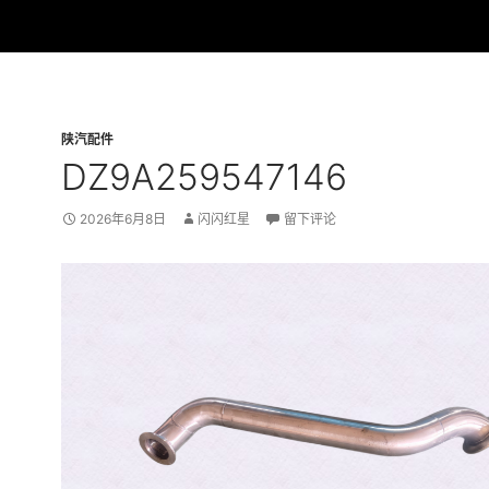
陕汽配件
DZ9A259547146
2026年6月8日
闪闪红星
留下评论