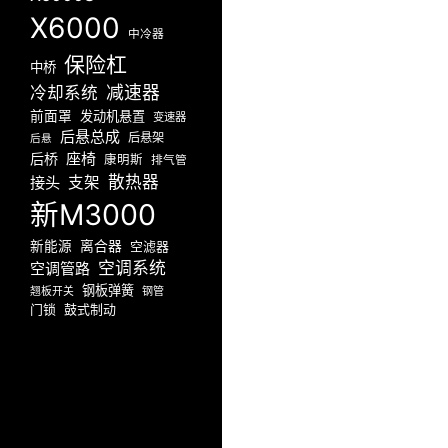
X6000
中冷器
保险杠
中桥
减速器
冷却系统
前面罩
发动机悬置
变速器
后悬总成
后悬架
后悬
座椅
后桥
康明斯
排气管
散热器
接头
支架
新M3000
新能源
离合器
空滤器
空调系统
空调管路
钢板弹簧
翘板开关
钢管
门锁
鼓式制动