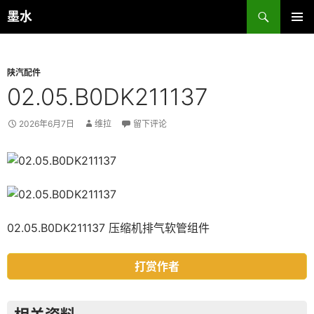
跳
搜
墨水
至
索
主菜单
正
文
陕汽配件
02.05.B0DK211137
2026年6月7日
维拉
留下评论
02.05.B0DK211137 压缩机排气软管组件
打赏作者