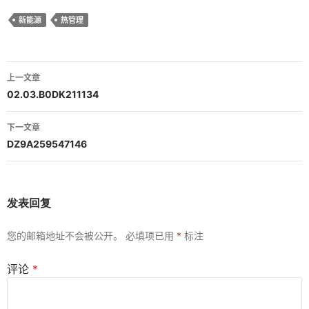
新能源
热管理
文
上一文章
章
02.03.B0DK211134
导
下一文章
航
DZ9A259547146
发表回复
您的邮箱地址不会被公开。
必填项已用
*
标注
评论
*