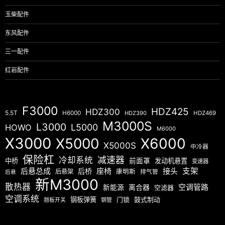
玉柴配件
东风配件
三一配件
红岩配件
F3000
HDZ425
HDZ300
5.5T
H6000
HDZ390
HDZ469
M3000S
L3000
L5000
HOWO
M6000
X3000
X5000
X6000
X5000S
中冷器
保险杠
减速器
冷却系统
中桥
前面罩
发动机悬置
变速器
后悬总成
座椅
接头
支架
后桥
后悬架
康明斯
排气管
后悬
新M3000
散热器
空调管路
新能源
离合器
空滤器
空调系统
钢板弹簧
门锁
鼓式制动
翘板开关
钢管