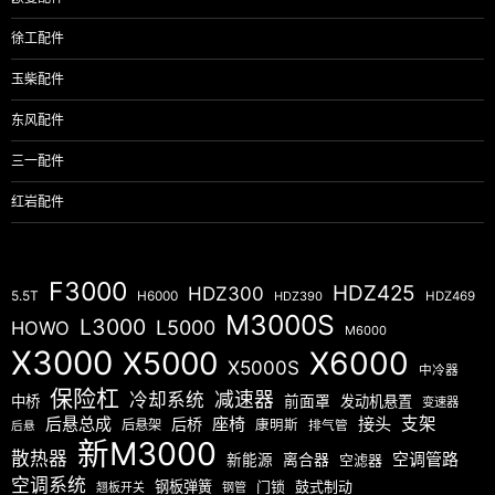
徐工配件
玉柴配件
东风配件
三一配件
红岩配件
F3000
HDZ425
HDZ300
5.5T
H6000
HDZ390
HDZ469
M3000S
L3000
L5000
HOWO
M6000
X3000
X5000
X6000
X5000S
中冷器
保险杠
减速器
冷却系统
中桥
前面罩
发动机悬置
变速器
后悬总成
座椅
接头
支架
后桥
后悬架
康明斯
排气管
后悬
新M3000
散热器
空调管路
新能源
离合器
空滤器
空调系统
钢板弹簧
门锁
鼓式制动
翘板开关
钢管