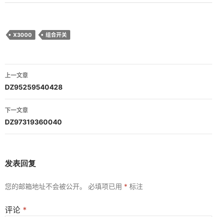
X3000
组合开关
文
上一文章
章
DZ95259540428
导
下一文章
航
DZ97319360040
发表回复
您的邮箱地址不会被公开。
必填项已用
*
标注
评论
*