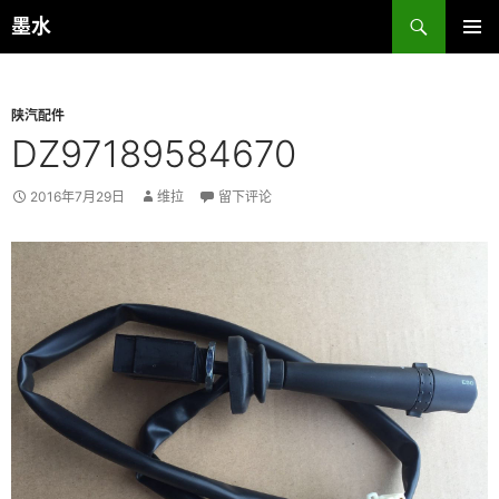
跳
搜
墨水
至
索
主菜单
正
文
陕汽配件
DZ97189584670
2016年7月29日
维拉
留下评论