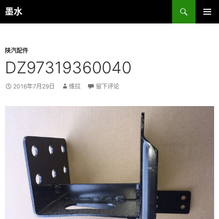
跳
搜
墨水
至
索
主菜单
正
文
陕汽配件
DZ97319360040
2016年7月29日
维拉
留下评论