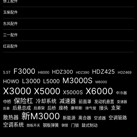
徐工配件
玉柴配件
东风配件
三一配件
红岩配件
F3000
HDZ425
HDZ300
5.5T
H6000
HDZ390
HDZ469
M3000S
L3000
L5000
HOWO
M6000
X3000
X5000
X6000
X5000S
中冷器
保险杠
减速器
冷却系统
中桥
前面罩
发动机悬置
变速器
后悬总成
座椅
接头
支架
后桥
后悬架
康明斯
排气管
后悬
新M3000
散热器
空调管路
新能源
离合器
空滤器
空调系统
钢板弹簧
门锁
鼓式制动
翘板开关
钢管