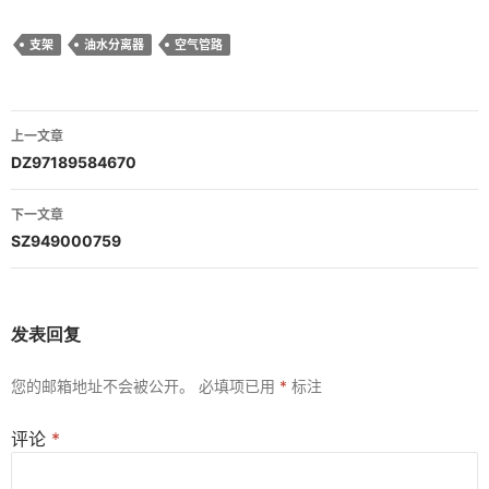
支架
油水分离器
空气管路
文
上一文章
章
DZ97189584670
导
下一文章
航
SZ949000759
发表回复
您的邮箱地址不会被公开。
必填项已用
*
标注
评论
*