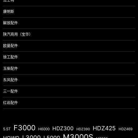
法士特
康明斯
解放配件
陕汽商用（宝华）
欧曼配件
徐工配件
玉柴配件
东风配件
三一配件
红岩配件
F3000
HDZ425
HDZ300
5.5T
H6000
HDZ390
HDZ469
M3000S
L3000
L5000