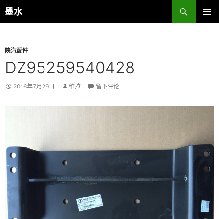
跳
搜
墨水
至
索
主菜单
正
文
陕汽配件
DZ95259540428
2016年7月29日
维拉
留下评论