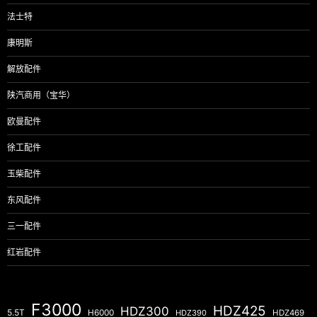
法士特
康明斯
解放配件
陕汽商用（宝华）
欧曼配件
徐工配件
玉柴配件
东风配件
三一配件
红岩配件
F3000
HDZ425
HDZ300
5.5T
H6000
HDZ390
HDZ469