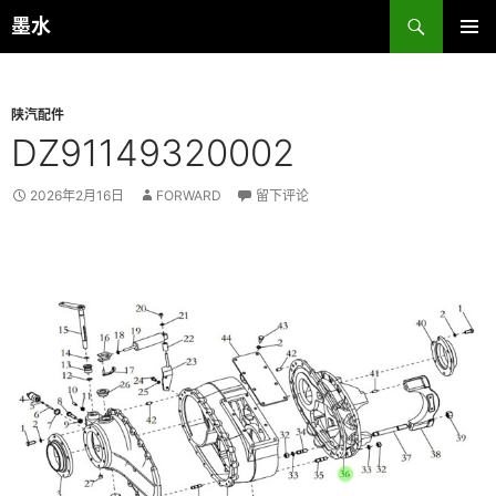
跳
搜
墨水
至
索
主菜单
正
文
陕汽配件
DZ91149320002
2026年2月16日
FORWARD
留下评论