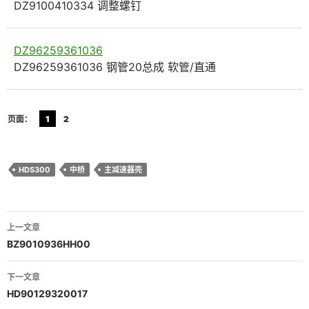
DZ9100410334 调整螺钉
DZ96259361036
DZ96259361036 钢管20总成 软管/直通
页面：
1
2
HDS300
中桥
主减速器壳
文
上一文章
章
BZ9010936HH00
导
下一文章
航
HD90129320017