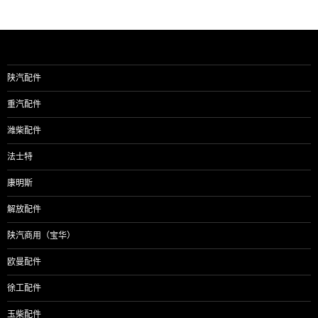
章
导
航
陕汽配件
重汽配件
潍柴配件
法士特
康明斯
解放配件
陕汽商用（宝华）
欧曼配件
徐工配件
玉柴配件