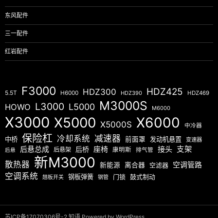
东风配件
三一配件
红岩配件
F3000
HDZ425
HDZ300
5.5T
H6000
HDZ390
HDZ469
M3000S
L3000
L5000
HOWO
M6000
X3000
X5000
X6000
X5000S
中冷器
保险杠
减速器
冷却系统
中桥
前面罩
发动机悬置
变速器
后悬总成
座椅
接头
支架
后桥
后悬架
康明斯
排气管
后悬
新M3000
散热器
空调管路
新能源
离合器
空滤器
空调系统
钢板弹簧
门锁
鼓式制动
翘板开关
钢管
苏ICP备17070306号-2
知语
Powered by WordPress