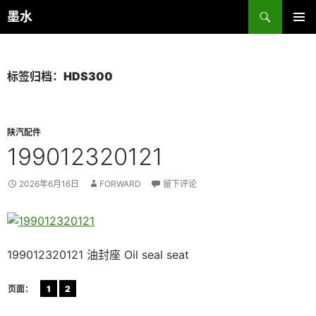
跳
搜
墨水
至
索
主菜单
正
文
标签归档：HDS300
陕汽配件
199012320121
2026年6月16日
FORWARD
留下评论
199012320121 油封座 Oil seal seat
页面：
1
2