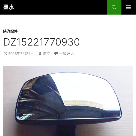
跳
搜
墨水
至
索
主菜单
正
文
陕汽配件
DZ15221770930
2016年7月21日
维拉
一条评论