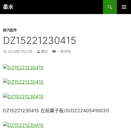
跳
搜
墨水
至
索
主菜单
正
文
陕汽配件
DZ15221230415
2016年7月21日
维拉
一条评论
DZ15221230415 左前翼子板/G(DZ22405410031)