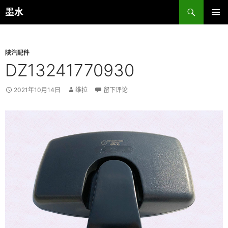
跳
搜
墨水
至
索
主菜单
正
文
陕汽配件
DZ13241770930
2021年10月14日
维拉
留下评论