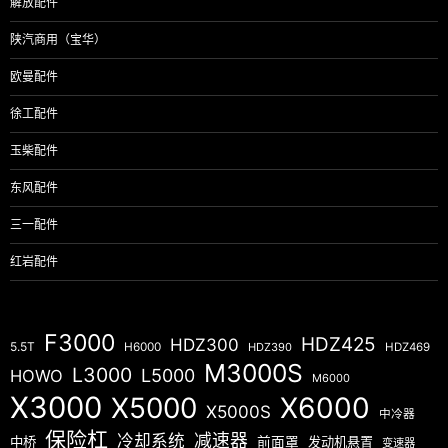
解放配件
陕汽商用（宝华）
欧曼配件
徐工配件
玉柴配件
东风配件
三一配件
红岩配件
F3000
HDZ425
HDZ300
5.5T
H6000
HDZ390
HDZ469
M3000S
L3000
L5000
HOWO
M6000
X3000
X5000
X6000
X5000S
中冷器
保险杠
减速器
冷却系统
中桥
前面罩
发动机悬置
变速器