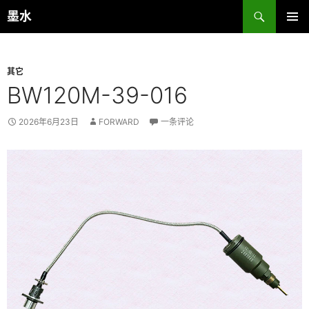
跳
搜
墨水
至
索
主菜单
正
文
其它
BW120M-39-016
2026年6月23日
FORWARD
一条评论