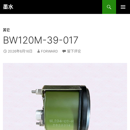
跳
搜
墨水
至
索
主菜单
正
文
其它
BW120M-39-017
2026年6月16日
FORWARD
留下评论