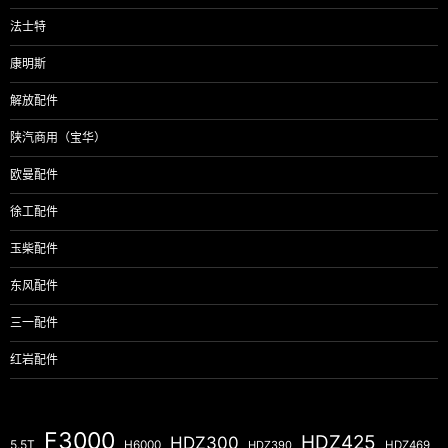
法士特
康明斯
解放配件
陕汽商用（宝华）
欧曼配件
徐工配件
玉柴配件
东风配件
三一配件
红岩配件
F3000
HDZ425
HDZ300
5.5T
H6000
HDZ390
HDZ469