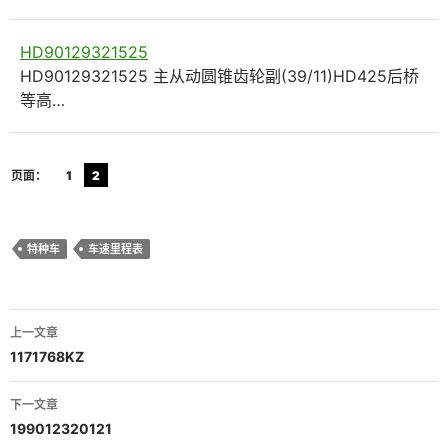
HD90129321525
HD90129321525 主从动圆锥齿轮副(39/11)HD425后桥
等高…
页面：
1
2
特种车
车速里程表
文
上一文章
章
1171768KZ
导
下一文章
航
199012320121