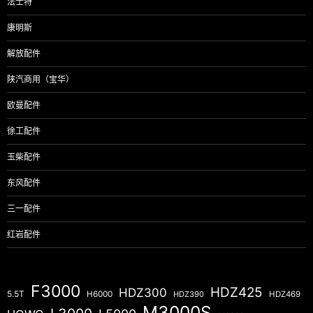
法士特
康明斯
解放配件
陕汽商用（宝华）
欧曼配件
徐工配件
玉柴配件
东风配件
三一配件
红岩配件
F3000
HDZ425
HDZ300
5.5T
H6000
HDZ390
HDZ469
M3000S