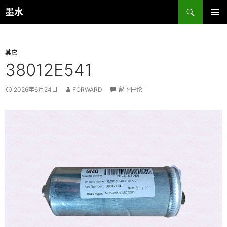
跳
搜
墨水
至
索
主菜单
正
文
其它
38012E541
2026年6月24日
FORWARD
留下评论