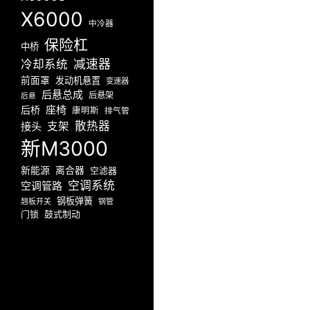
X6000
中冷器
保险杠
中桥
减速器
冷却系统
前面罩
发动机悬置
变速器
后悬总成
后悬架
后悬
座椅
后桥
康明斯
排气管
散热器
接头
支架
新M3000
新能源
离合器
空滤器
空调系统
空调管路
钢板弹簧
翘板开关
钢管
门锁
鼓式制动