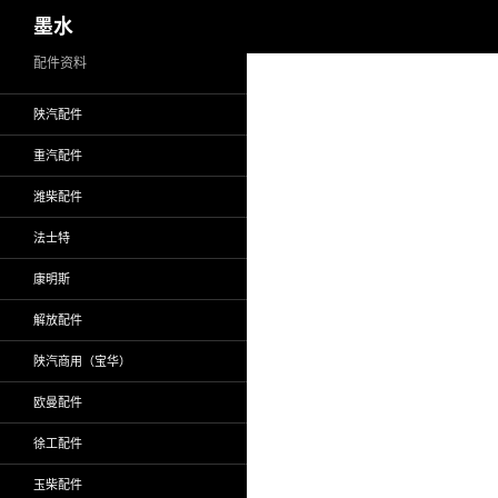
搜
墨水
索
跳
配件资料
至
陕汽配件
正
文
重汽配件
潍柴配件
法士特
康明斯
解放配件
陕汽商用（宝华）
欧曼配件
徐工配件
玉柴配件