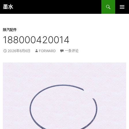
跳
搜
墨水
至
索
主菜单
正
文
陕汽配件
188000420014
2026年6月6日
FORWARD
一条评论