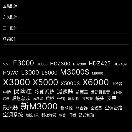
玉柴配件
东风配件
三一配件
红岩配件
F3000
HDZ425
HDZ300
5.5T
H6000
HDZ390
HDZ469
M3000S
L3000
L5000
HOWO
M6000
X3000
X5000
X6000
X5000S
中冷器
保险杠
减速器
冷却系统
中桥
前面罩
发动机悬置
变速器
后悬总成
座椅
接头
支架
后桥
后悬架
康明斯
排气管
后悬
新M3000
散热器
空调管路
新能源
离合器
空滤器
空调系统
钢板弹簧
门锁
鼓式制动
翘板开关
钢管