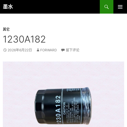
跳
搜
墨水
至
索
主菜单
正
文
其它
1230A182
2026年6月22日
FORWARD
留下评论