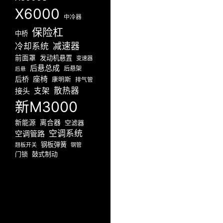
X6000
中冷器
保险杠
中桥
减速器
冷却系统
前面罩
发动机悬置
变速器
后悬总成
后悬架
后悬
座椅
后桥
康明斯
排气管
散热器
接头
支架
新M3000
新能源
离合器
空滤器
空调系统
空调管路
钢板弹簧
翘板开关
钢管
门锁
鼓式制动