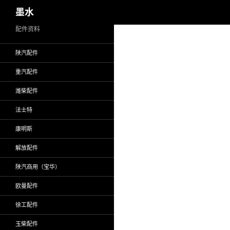
搜
墨水
索
跳
配件资料
至
陕汽配件
正
文
重汽配件
潍柴配件
法士特
康明斯
解放配件
陕汽商用（宝华）
欧曼配件
徐工配件
玉柴配件