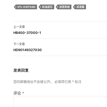
STL-KW70AD
机油滤芯
润滑系统
滤清器
文
上一文章
章
HB400-37000-1
导
下一文章
航
HD90149327030
发表回复
您的邮箱地址不会被公开。
必填项已用
*
标注
评论
*