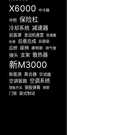
X6000
中冷器
保险杠
中桥
减速器
冷却系统
前面罩
发动机悬置
变速器
后悬总成
后悬架
后悬
座椅
后桥
康明斯
排气管
散热器
接头
支架
新M3000
新能源
离合器
空滤器
空调系统
空调管路
钢板弹簧
翘板开关
钢管
门锁
鼓式制动