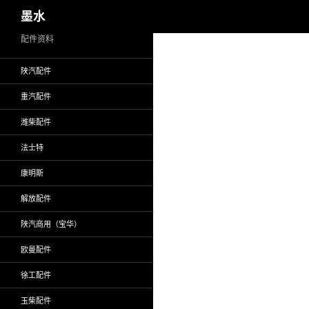
搜
墨水
索
跳
配件资料
至
陕汽配件
正
文
重汽配件
潍柴配件
法士特
康明斯
解放配件
陕汽商用（宝华）
欧曼配件
徐工配件
玉柴配件