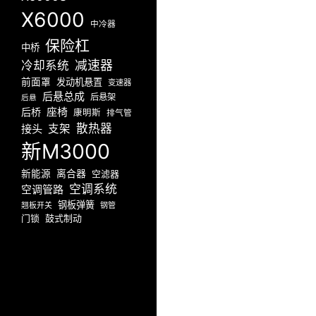
X6000
中冷器
保险杠
中桥
减速器
冷却系统
前面罩
发动机悬置
变速器
后悬总成
后悬架
后悬
座椅
后桥
康明斯
排气管
散热器
接头
支架
新M3000
新能源
离合器
空滤器
空调系统
空调管路
钢板弹簧
翘板开关
钢管
门锁
鼓式制动