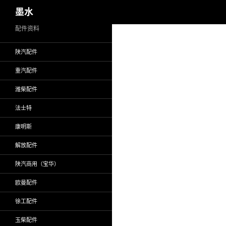
搜
墨水
索
跳
配件资料
至
陕汽配件
正
文
重汽配件
潍柴配件
法士特
康明斯
解放配件
陕汽商用（宝华）
欧曼配件
徐工配件
玉柴配件