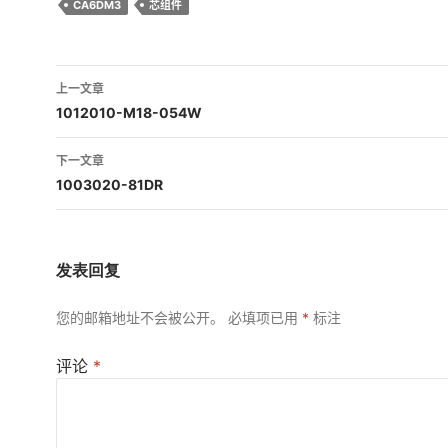
CA6DM3
芯组件
文
上一文章
章
1012010-M18-054W
导
下一文章
航
1003020-81DR
发表回复
您的邮箱地址不会被公开。
必填项已用
*
标注
评论
*