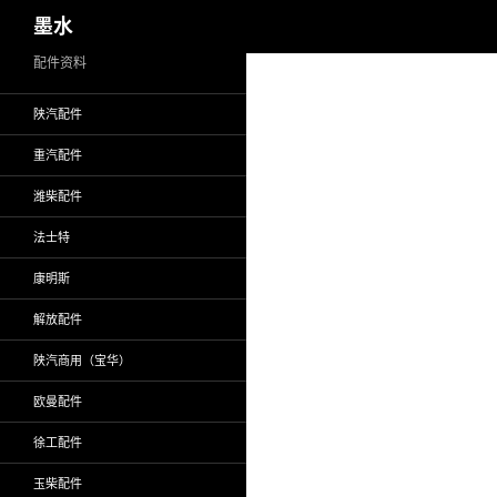
搜
墨水
索
跳
配件资料
至
陕汽配件
正
文
重汽配件
潍柴配件
法士特
康明斯
解放配件
陕汽商用（宝华）
欧曼配件
徐工配件
玉柴配件