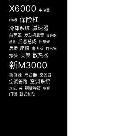
X6000
中冷器
保险杠
中桥
减速器
冷却系统
前面罩
发动机悬置
变速器
后悬总成
后悬架
后悬
座椅
后桥
康明斯
排气管
散热器
接头
支架
新M3000
新能源
离合器
空滤器
空调系统
空调管路
钢板弹簧
翘板开关
钢管
门锁
鼓式制动