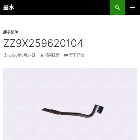
跳
搜
墨水
至
索
主菜单
正
文
质子配件
ZZ9X259620104
2026年6月27日
闪闪红星
留下评论