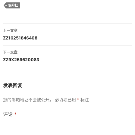
保险杠
文
上一文章
章
ZZ16251846408
导
下一文章
航
ZZ9X259620083
发表回复
您的邮箱地址不会被公开。
必填项已用
*
标注
评论
*