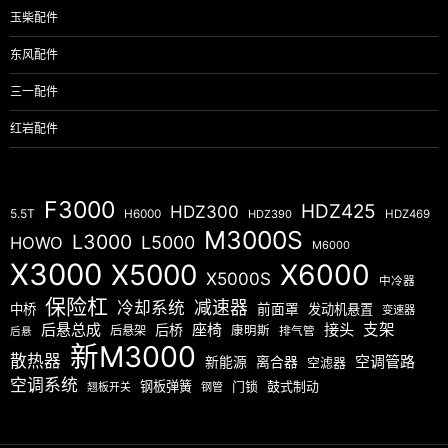
玉柴配件
东风配件
三一配件
红岩配件
F3000
HDZ425
HDZ300
5.5T
H6000
HDZ390
HDZ469
M3000S
L3000
L5000
HOWO
M6000
X3000
X5000
X6000
X5000S
中冷器
保险杠
减速器
冷却系统
中桥
前面罩
发动机悬置
变速器
后悬总成
座椅
接头
支架
后桥
后悬架
康明斯
排气管
后悬
新M3000
散热器
空调管路
新能源
离合器
空滤器
空调系统
钢板弹簧
门锁
鼓式制动
翘板开关
钢管