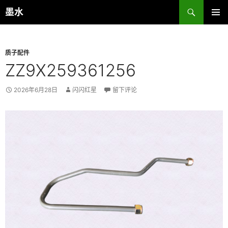
跳
搜
墨水
至
索
主菜单
正
文
质子配件
ZZ9X259361256
2026年6月28日
闪闪红星
留下评论