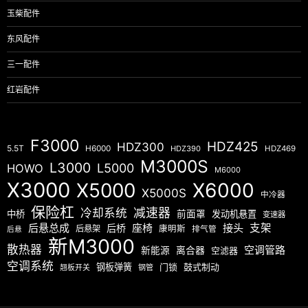
玉柴配件
东风配件
三一配件
红岩配件
F3000
HDZ425
HDZ300
5.5T
H6000
HDZ390
HDZ469
M3000S
L3000
L5000
HOWO
M6000
X3000
X5000
X6000
X5000S
中冷器
保险杠
减速器
冷却系统
中桥
前面罩
发动机悬置
变速器
后悬总成
座椅
接头
支架
后桥
后悬架
康明斯
排气管
后悬
新M3000
散热器
空调管路
新能源
离合器
空滤器
空调系统
钢板弹簧
门锁
鼓式制动
翘板开关
钢管