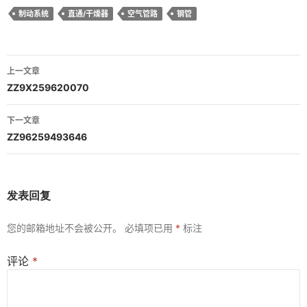
制动系统
直通/干燥器
空气管路
钢管
文
上一文章
章
ZZ9X259620070
导
下一文章
航
ZZ96259493646
发表回复
您的邮箱地址不会被公开。
必填项已用
*
标注
评论
*