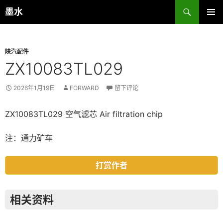
跳
搜
墨水
至
索
主菜单
正
文
陕汽配件
ZX10083TL029
2026年1月19日
FORWARD
留下评论
ZX10083TL029 空气滤芯 Air filtration chip
注：通力矿车
打赏作者
相关资料