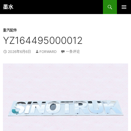
跳
搜
墨水
至
索
主菜单
正
文
重汽配件
YZ164495000012
2026年6月6日
FORWARD
一条评论