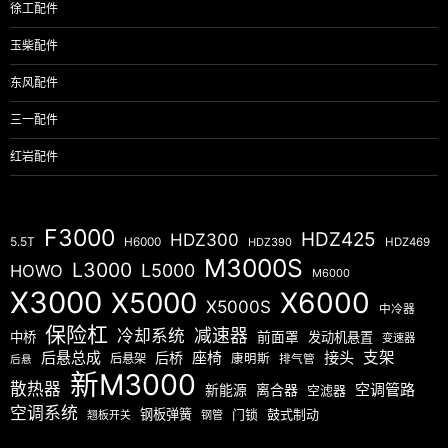
徐工配件
玉柴配件
东风配件
三一配件
红岩配件
F3000
HDZ425
HDZ300
5.5T
H6000
HDZ390
HDZ469
M3000S
L3000
L5000
HOWO
M6000
X3000
X5000
X6000
X5000S
中冷器
保险杠
减速器
冷却系统
中桥
前面罩
发动机悬置
变速器
后悬总成
座椅
接头
支架
后桥
后悬架
康明斯
排气管
后悬
新M3000
散热器
空调管路
新能源
离合器
空滤器
空调系统
钢板弹簧
门锁
鼓式制动
翘板开关
钢管