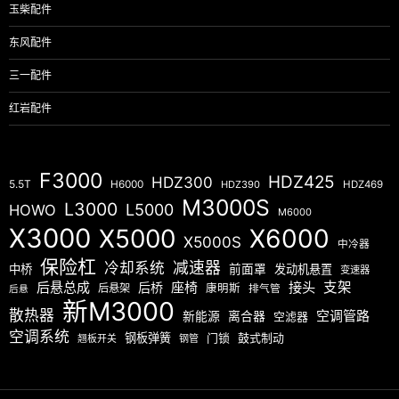
玉柴配件
东风配件
三一配件
红岩配件
F3000
HDZ425
HDZ300
5.5T
H6000
HDZ390
HDZ469
M3000S
L3000
L5000
HOWO
M6000
X3000
X5000
X6000
X5000S
中冷器
保险杠
减速器
冷却系统
中桥
前面罩
发动机悬置
变速器
后悬总成
座椅
接头
支架
后桥
后悬架
康明斯
排气管
后悬
新M3000
散热器
空调管路
新能源
离合器
空滤器
空调系统
钢板弹簧
门锁
鼓式制动
翘板开关
钢管