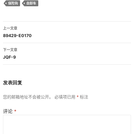
保险钩
自卸车
文
上一文章
章
89429-E0170
导
下一文章
航
JQF-9
发表回复
您的邮箱地址不会被公开。
必填项已用
*
标注
评论
*