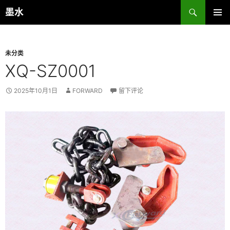
跳
搜
墨水
至
索
主菜单
正
文
未分类
XQ-SZ0001
2025年10月1日
FORWARD
留下评论