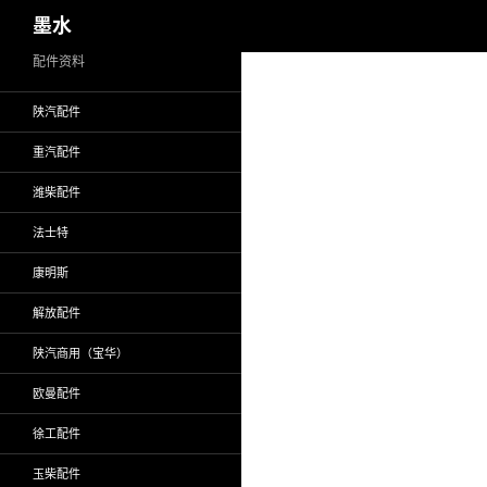
搜
墨水
索
跳
配件资料
至
陕汽配件
正
文
重汽配件
潍柴配件
法士特
康明斯
解放配件
陕汽商用（宝华）
欧曼配件
徐工配件
玉柴配件