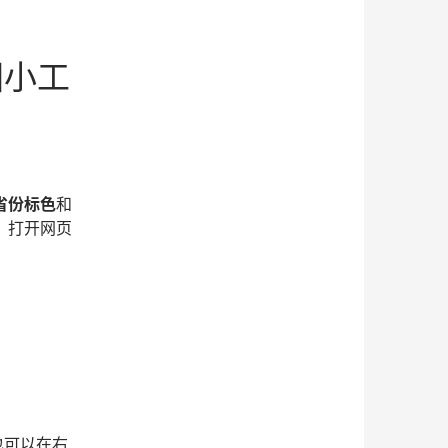
图小工
省份标色
和
，打开网页
也可以在右