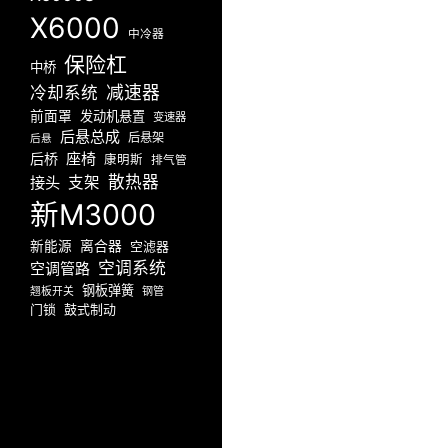
X6000
中冷器
保险杠
中桥
减速器
冷却系统
前面罩
发动机悬置
变速器
后悬总成
后悬架
后悬
座椅
后桥
康明斯
排气管
散热器
接头
支架
新M3000
新能源
离合器
空滤器
空调系统
空调管路
钢板弹簧
翘板开关
钢管
门锁
鼓式制动