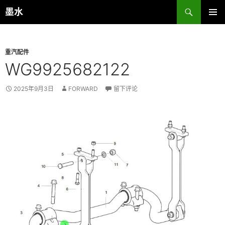
跳
搜
墨水
至
索
主菜单
正
文
重汽配件
WG9925682122
2025年9月3日
FORWARD
留下评论