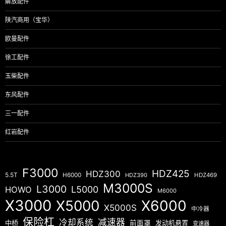
解放配件
陕汽商用（宝华）
欧曼配件
徐工配件
玉柴配件
东风配件
三一配件
红岩配件
F3000
HDZ425
HDZ300
5.5T
H6000
HDZ390
HDZ469
M3000S
L3000
L5000
HOWO
M6000
X3000
X5000
X6000
X5000S
中冷器
保险杠
减速器
冷却系统
中桥
前面罩
发动机悬置
变速器