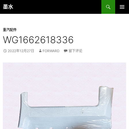
跳
搜
墨水
至
索
主菜单
正
文
重汽配件
WG1662618336
2022年12月27日
FORWARD
留下评论