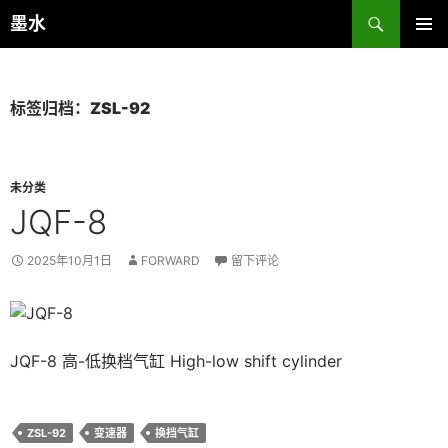
跳
搜
墨水
至
索
主菜单
正
文
标签归档：ZSL-92
未分类
JQF-8
2025年10月1日
FORWARD
留下评论
JQF-8 高-低换档气缸 High-low shift cylinder
ZSL-92
变速器
换挡气缸