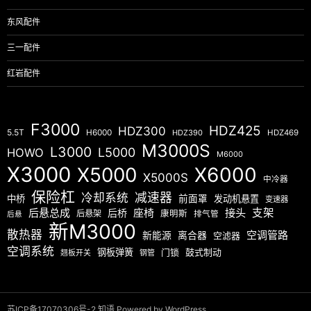
东风配件
三一配件
红岩配件
F3000
HDZ425
HDZ300
5.5T
H6000
HDZ390
HDZ469
M3000S
L3000
L5000
HOWO
M6000
X3000
X5000
X6000
X5000S
中冷器
保险杠
减速器
冷却系统
中桥
前面罩
发动机悬置
变速器
后悬总成
座椅
接头
支架
后桥
后悬架
康明斯
排气管
后悬
新M3000
散热器
空调管路
新能源
离合器
空滤器
空调系统
钢板弹簧
门锁
鼓式制动
翘板开关
钢管
苏ICP备17070306号-2
知语
Powered by WordPress