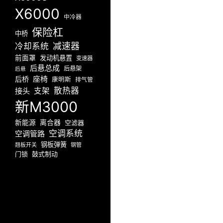
X6000
中冷器
保险杠
中桥
减速器
冷却系统
前面罩
发动机悬置
变速器
后悬总成
后悬架
后悬
座椅
后桥
康明斯
排气管
散热器
接头
支架
新M3000
新能源
离合器
空滤器
空调系统
空调管路
钢板弹簧
翘板开关
钢管
门锁
鼓式制动