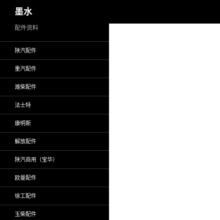
搜
墨水
索
跳
配件资料
至
陕汽配件
正
文
重汽配件
潍柴配件
法士特
康明斯
解放配件
陕汽商用（宝华）
欧曼配件
徐工配件
玉柴配件