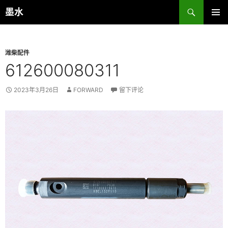
跳
搜
墨水
至
索
主菜单
正
文
潍柴配件
612600080311
2023年3月26日
FORWARD
留下评论