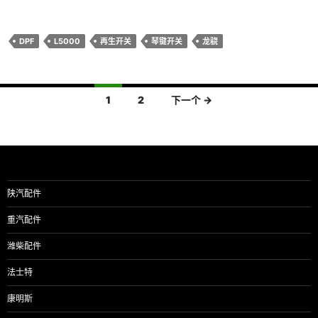
DPF
L5000
再生开关
琴键开关
龙骁
文
1
2
下一个 →
章
导
航
陕汽配件
重汽配件
潍柴配件
法士特
康明斯