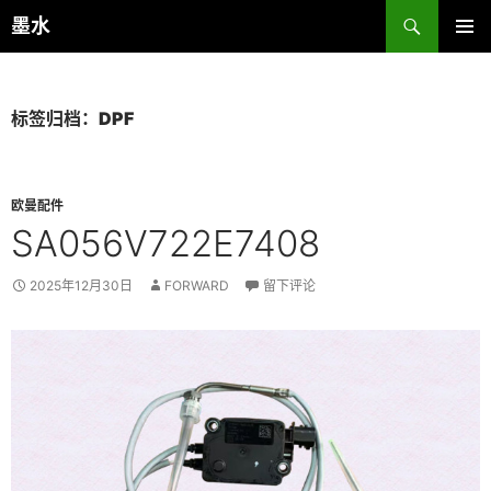
跳
搜
墨水
至
索
主菜单
正
文
标签归档：DPF
欧曼配件
SA056V722E7408
2025年12月30日
FORWARD
留下评论