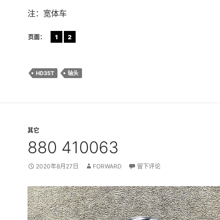
注：宽体车
页面：
1
2
HD35T
轴头
其它
880 410063
2020年8月27日
FORWARD
留下评论