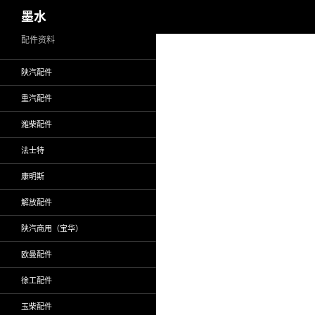
搜
墨水
索
跳
配件资料
至
陕汽配件
正
文
重汽配件
潍柴配件
法士特
康明斯
解放配件
陕汽商用（宝华）
欧曼配件
徐工配件
玉柴配件