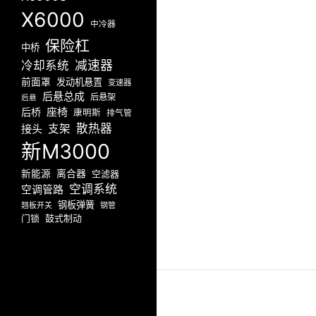
X6000
中冷器
保险杠
中桥
减速器
冷却系统
前面罩
发动机悬置
变速器
后悬总成
后悬架
后悬
座椅
后桥
康明斯
排气管
散热器
接头
支架
新M3000
新能源
离合器
空滤器
空调系统
空调管路
钢板弹簧
翘板开关
钢管
门锁
鼓式制动