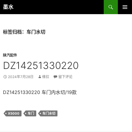
跳
搜
墨水
至
索
主菜单
正
文
标签归档：车门水切
陕汽配件
DZ14251330220
2024年7月28日
维拉
留下评论
DZ14251330220 车门内水切/19款
X5000
车门
车门水切