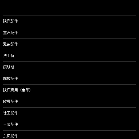
导
航
陕汽配件
重汽配件
潍柴配件
法士特
康明斯
解放配件
陕汽商用（宝华）
欧曼配件
徐工配件
玉柴配件
东风配件