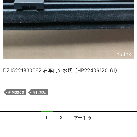
DZ15221330062 右车门外水切（HP22406120161）
新M3000
车门水切
文
1
2
下一个 →
章