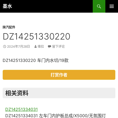
跳
搜
墨水
至
索
主菜单
正
文
陕汽配件
DZ14251330220
2024年7月28日
维拉
留下评论
DZ14251330220 车门内水切/19款
打赏作者
相关资料
DZ14251334031
DZ14251334031 左车门内护板总成/X5000/无氛围灯