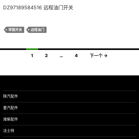
DZ97189584516 远程油门开关
琴键开关
远程油门
文
1
2
…
4
下一个 →
章
导
航
陕汽配件
重汽配件
潍柴配件
法士特