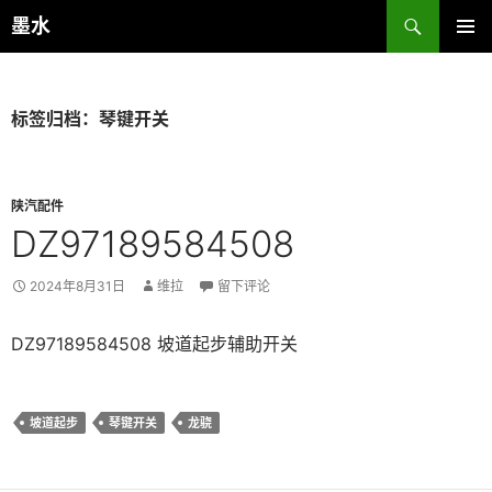
跳
搜
墨水
至
索
主菜单
正
文
标签归档：琴键开关
陕汽配件
DZ97189584508
2024年8月31日
维拉
留下评论
DZ97189584508 坡道起步辅助开关
坡道起步
琴键开关
龙骁