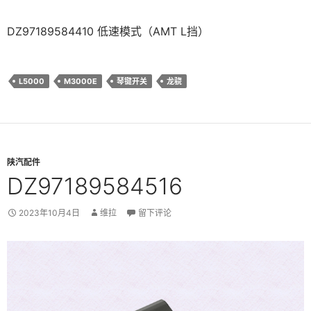
DZ97189584410 低速模式（AMT L挡）
L5000
M3000E
琴键开关
龙骁
陕汽配件
DZ97189584516
2023年10月4日
维拉
留下评论