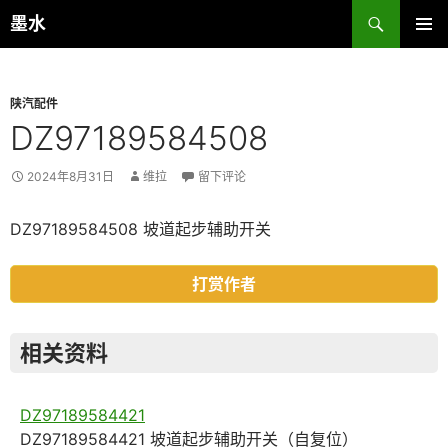
跳
搜
墨水
至
索
主菜单
正
文
陕汽配件
DZ97189584508
2024年8月31日
维拉
留下评论
DZ97189584508 坡道起步辅助开关
打赏作者
相关资料
DZ97189584421
DZ97189584421 坡道起步辅助开关（自复位）