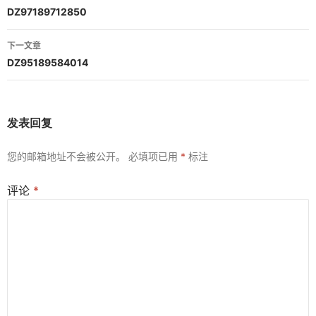
章
DZ97189712850
导
下一文章
航
DZ95189584014
发表回复
您的邮箱地址不会被公开。
必填项已用
*
标注
评论
*