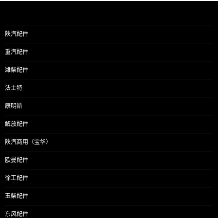
导
航
陕汽配件
重汽配件
潍柴配件
法士特
康明斯
解放配件
陕汽商用（宝华）
欧曼配件
徐工配件
玉柴配件
东风配件