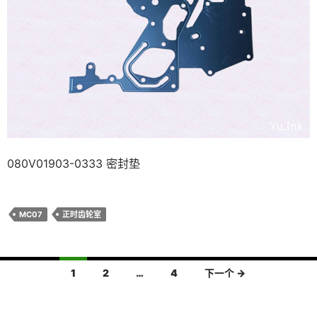
080V01903-0333 密封垫
MC07
正时齿轮室
文
1
2
…
4
下一个 →
章