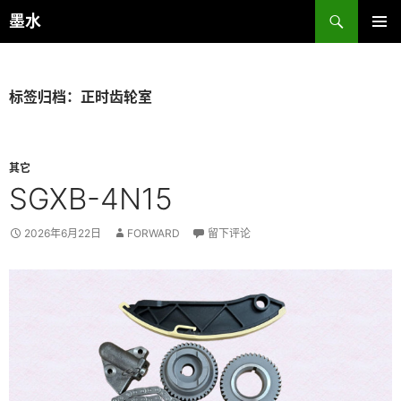
跳
搜
墨水
至
索
主菜单
正
文
标签归档：正时齿轮室
其它
SGXB-4N15
2026年6月22日
FORWARD
留下评论