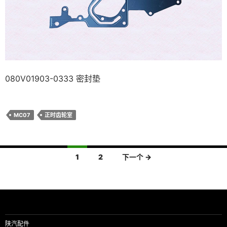
080V01903-0333 密封垫
MC07
正时齿轮室
文
1
2
下一个 →
章
导
航
陕汽配件