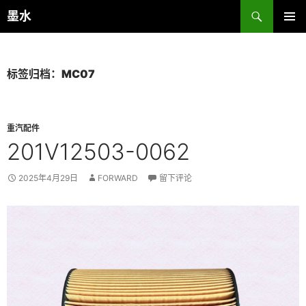
跳
搜
墨水
至
索
主菜单
正
文
标签归档：MC07
重汽配件
201V12503-0062
2025年4月29日
FORWARD
留下评论