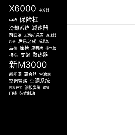
X6000
中冷器
保险杠
中桥
减速器
冷却系统
前面罩
发动机悬置
变速器
后悬总成
后悬架
后悬
座椅
后桥
康明斯
排气管
散热器
接头
支架
新M3000
新能源
离合器
空滤器
空调系统
空调管路
钢板弹簧
翘板开关
钢管
门锁
鼓式制动