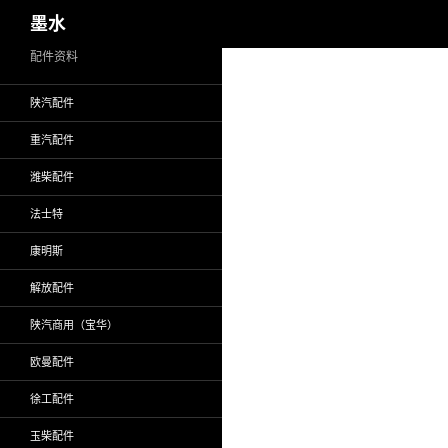
搜
墨水
索
跳
配件资料
至
陕汽配件
正
文
重汽配件
潍柴配件
法士特
康明斯
解放配件
陕汽商用（宝华）
欧曼配件
徐工配件
玉柴配件