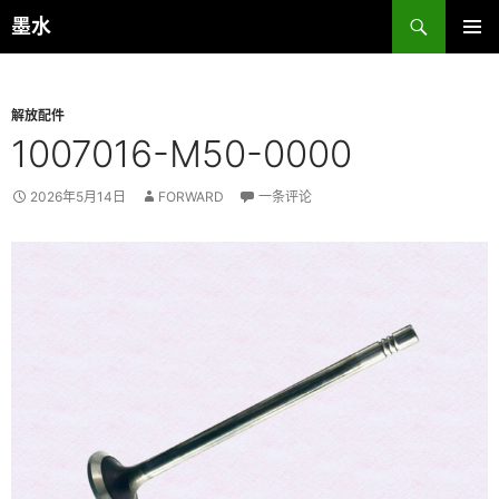
跳
搜
墨水
至
索
主菜单
正
文
解放配件
1007016-M50-0000
2026年5月14日
FORWARD
一条评论