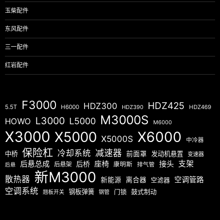
玉柴配件
东风配件
三一配件
红岩配件
F3000
HDZ425
HDZ300
5.5T
H6000
HDZ390
HDZ469
M3000S
L3000
L5000
HOWO
M6000
X3000
X5000
X6000
X5000S
中冷器
保险杠
减速器
冷却系统
中桥
前面罩
发动机悬置
变速器
后悬总成
座椅
接头
支架
后桥
后悬架
康明斯
排气管
后悬
新M3000
散热器
空调管路
新能源
离合器
空滤器
空调系统
钢板弹簧
门锁
鼓式制动
翘板开关
钢管