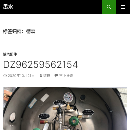
跳
搜
墨水
至
索
主菜单
正
文
标签归档：德森
陕汽配件
DZ96259562154
2020年10月21日
维拉
留下评论