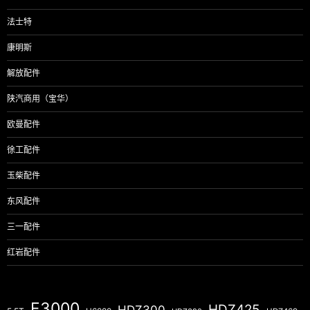
法士特
康明斯
解放配件
陕汽商用（宝华）
欧曼配件
徐工配件
玉柴配件
东风配件
三一配件
红岩配件
F3000
HDZ425
HDZ300