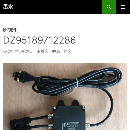
跳
搜
墨水
至
索
主菜单
正
文
陕汽配件
DZ95189712286
2017年6月29日
维拉
留下评论