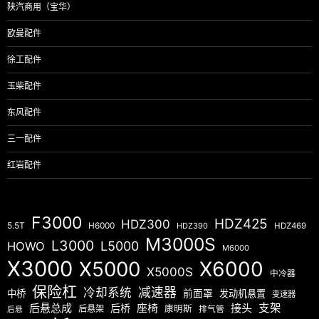
陕汽商用（宝华）
欧曼配件
徐工配件
玉柴配件
东风配件
三一配件
红岩配件
F3000
HDZ425
HDZ300
5.5T
H6000
HDZ390
HDZ469
M3000S
L3000
L5000
HOWO
M6000
X3000
X5000
X6000
X5000S
中冷器
保险杠
减速器
冷却系统
中桥
前面罩
发动机悬置
变速器
后悬总成
座椅
接头
支架
后桥
后悬架
康明斯
排气管
后悬