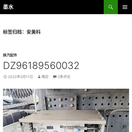
跳
搜
墨水
至
索
主菜单
正
文
标签归档：安美科
陕汽配件
DZ96189560032
2023年5月11日
维拉
2条评论