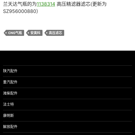
兰天达气瓶的为
1138314
高压精滤器滤芯(更新为
SZ956000880）
CNG气瓶
安美科
高压滤芯
陕汽配件
重汽配件
潍柴配件
法士特
康明斯
解放配件