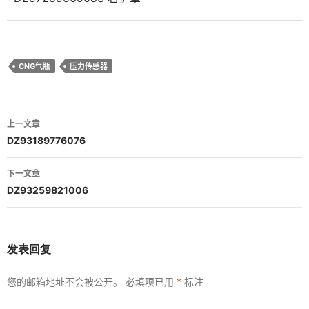
CNG气瓶
压力传感器
文
上一文章
章
DZ93189776076
导
下一文章
航
DZ93259821006
发表回复
您的邮箱地址不会被公开。
必填项已用
*
标注