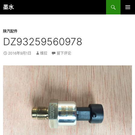
跳
搜
墨水
至
索
主菜单
正
文
陕汽配件
DZ93259560978
2016年9月1日
维拉
留下评论