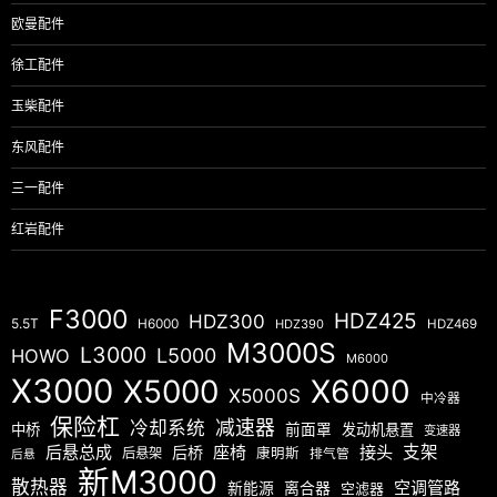
欧曼配件
徐工配件
玉柴配件
东风配件
三一配件
红岩配件
F3000
HDZ425
HDZ300
5.5T
H6000
HDZ390
HDZ469
M3000S
L3000
L5000
HOWO
M6000
X3000
X5000
X6000
X5000S
中冷器
保险杠
减速器
冷却系统
中桥
前面罩
发动机悬置
变速器
后悬总成
座椅
接头
支架
后桥
后悬架
康明斯
排气管
后悬
新M3000
散热器
空调管路
新能源
离合器
空滤器