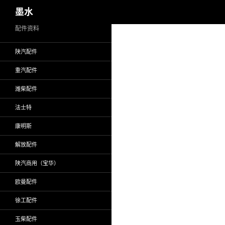
搜
墨水
索
跳
配件资料
至
陕汽配件
正
文
重汽配件
潍柴配件
法士特
康明斯
解放配件
陕汽商用（宝华）
欧曼配件
徐工配件
玉柴配件