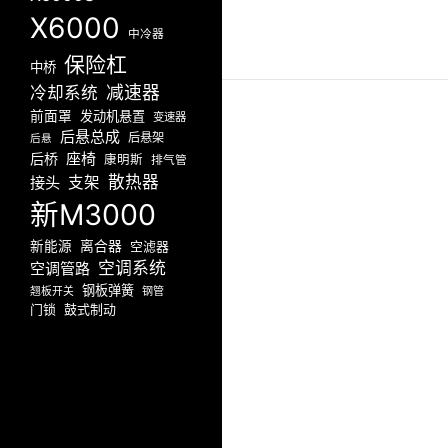
X6000
中冷器
保险杠
中桥
减速器
冷却系统
前面罩
发动机悬置
变速器
后悬总成
后悬架
后悬
座椅
后桥
康明斯
排气管
散热器
接头
支架
新M3000
新能源
离合器
空滤器
空调系统
空调管路
钢板弹簧
翘板开关
钢管
门锁
鼓式制动