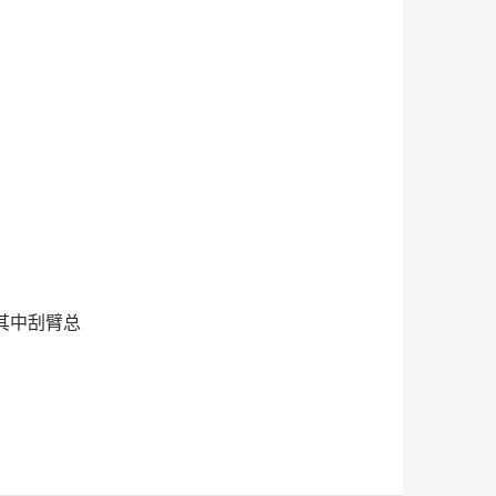
其中刮臂总