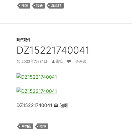
喷淋
接头
汉风E7
陕汽配件
DZ15221740041
2023年7月31日
维拉
一条评论
DZ15221740041 单向阀
单向阀
喷淋