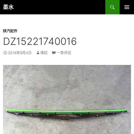
跳
搜
墨水
至
索
主菜单
正
文
陕汽配件
DZ15221740016
2016年9月4日
维拉
一条评论