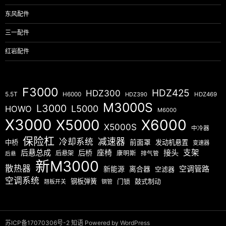
东风配件
三一配件
红岩配件
F3000
HDZ425
HDZ300
5.5T
H6000
HDZ390
HDZ469
M3000S
L3000
L5000
HOWO
M6000
X3000
X5000
X6000
X5000S
中冷器
保险杠
减速器
冷却系统
中桥
前面罩
发动机悬置
变速器
后悬总成
座椅
接头
支架
后桥
后悬架
康明斯
排气管
后悬
新M3000
散热器
空调管路
新能源
离合器
空滤器
空调系统
钢板弹簧
门锁
鼓式制动
翘板开关
钢管
苏ICP备17070306号-2
知语
Powered by WordPress